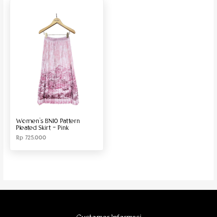
Produk Material
Produk Size
Women’s BN10 Pattern
Pleated Skirt – Pink
Rp
725.000