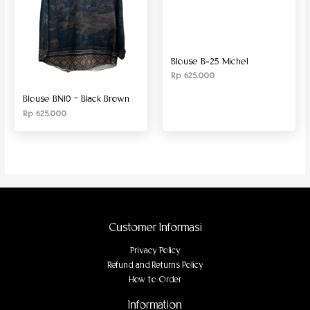
Blouse B-25 Michel
Rp
625.000
Blouse BN10 – Black Brown
Rp
625.000
Customer Informasi
Privacy Policy
Refund and Returns Policy
How to Order
Information