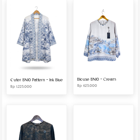
Produk Material
Produk Size
Blouse BN10 – Cream
Outer BN10 Pattern – Ink Blue
Rp
625.000
Rp
1.225.000