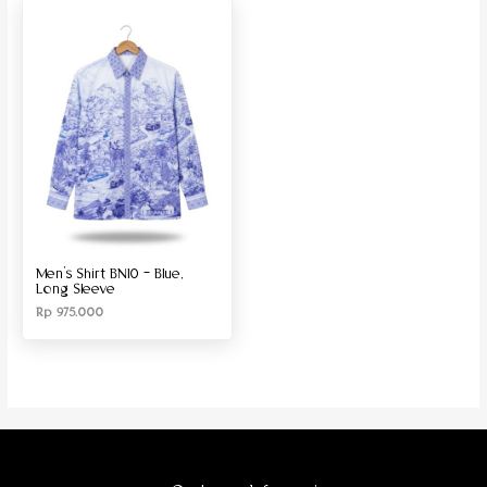
Produk Material
Produk Size
Men’s Shirt BN10 – Blue,
Long Sleeve
Rp
975.000