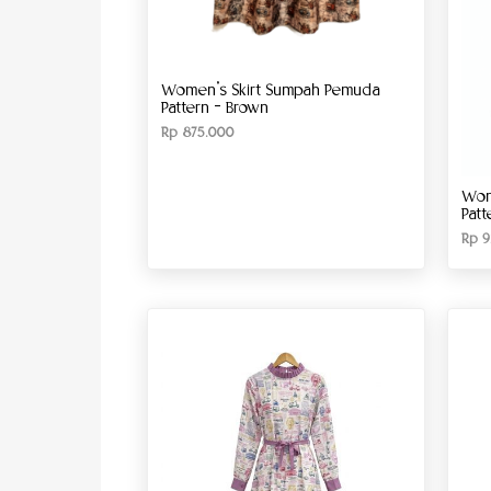
Women’s Skirt Sumpah Pemuda
Pattern – Brown
Rp
875.000
Wom
Patt
Rp
9