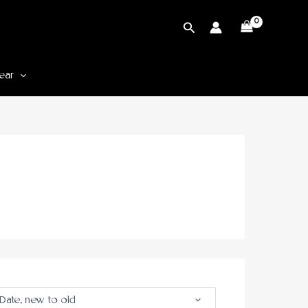
Cari
ear