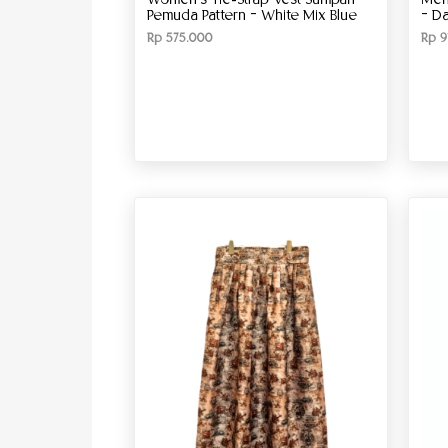
Women’s Tie-Strap Vest Sumpah
Men
Pemuda Pattern – White Mix Blue
– D
Rp
575.000
Rp
9