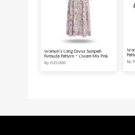
Wom
Women’s Long Dress Sumpah
Patt
Pemuda Pattern – Cream Mix Pink
Rp
9
Rp
1.525.000