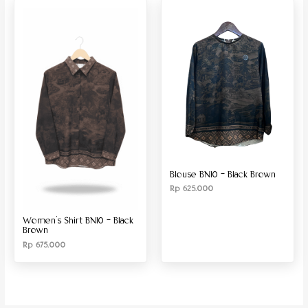
Produk Material
Produk Size
Blouse BN10 – Black Brown
Rp
625.000
Women’s Shirt BN10 – Black
Brown
Rp
675.000